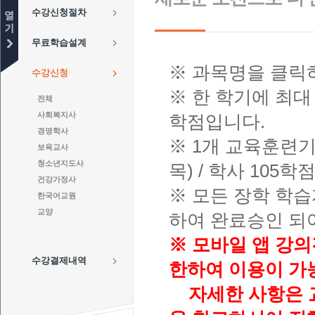
수강신청절차
무료학습설계
※ 과목명을 클릭
수강신청
※ 한 학기에 최대
전체
사회복지사
학점입니다.
경영학사
※ 1개 교육훈련기
보육교사
청소년지도사
목) / 학사 105
건강가정사
※ 모든 장학 학
한국어교원
교양
하여 완료승인 되
※ 모바일 앱 강의
수강결제내역
한하여 이용이 가
자세한 사항은 교