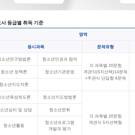
사 등급별 취득 기준
영역
응시과목
문제유형
청소년연구방법론
청소년인권과 참여
각 과목별 20문항
청소년 정책론
청소년기관운영
객관식(5지선택)14문제
+주관식 단답형 6문제
청소년지도자론
청소년육성제도론
청소년지도방법론
소년심리 및 상담
청소년문화
각 과목별 20문항
청소년프로그램
객관식 5지선택형
청소년활동
개발과 평가