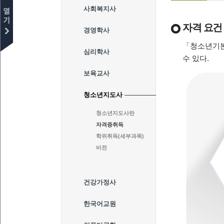
사회복지사
자격 요건
경영학사
「청소년기본
심리학사
수 있다.
보육교사
청소년지도사
청소년지도사란
자격증취득
학위취득(세부과목)
비전
건강가정사
한국어교원