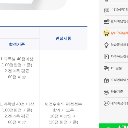
수강(성적)
교육비납입
장바구니/결
면접시험
합격기준
학습문제해
자주하는질
1.과목별 40점이상
(100점만점 기준)
1:1 질문
2.전과목 평균
60점 이상
오리엔테이
환불기준
네이버공식
1.과목별 40점 이상
면접위원의 평점점수
(100점만점 기준)
합계가 모두
2.전과목 평균
10점 이상인 자
60점 이상
(15점 만점 기준)